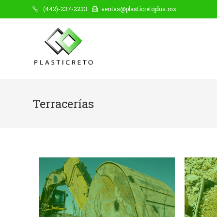
(442)-237-2233
ventas@plasticretoplus.mx
Terracerías