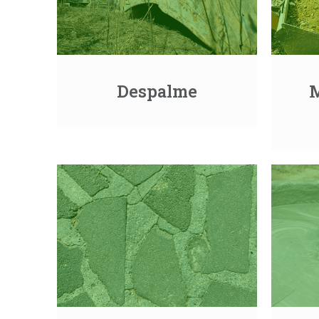
Despalme
M