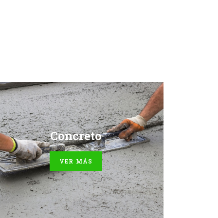
Concreto
-Relleno fluido
-Relleno fluido
VER MÁS
-Módulo de ruptura