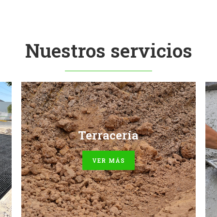
Nuestros servicios
-Bases hidráulicas
-Rellenos
Terracería
-Mejoramiento de suelos
-Compactaciones
VER MÁS
-Excavaciones
-Movimiento de tierras
-Despalme